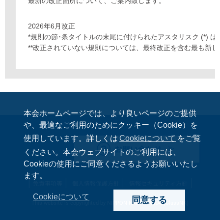
最新の改正箇所について、ご案内致します。
2026年6月改正
*規則の節･条タイトルの末尾に付けられたアスタリスク (*)
**改正されていない規則については、最終改正を含む最も新
本会ホームページでは、より良いページのご提供
や、最適なご利用のためにクッキー（Cookie）を
使用しています。詳しくは
Cookieについて
をご覧
お問い合わせ
ください。本会ウェブサイトのご利用には、
Cookieの使用にご同意くださるようお願いいたし
ます。
免責事項等
個人情報保護方針
情報セキュリティ方針
Cookieについて
同意する
This website is copyrighted by NIPPON KAIJI KYOKAI (ClassNK)