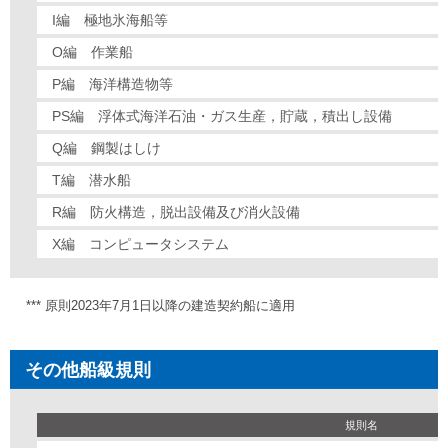
I編 極地氷海船等
O編 作業船
P編 海洋構造物等
PS編 浮体式海洋石油・ガス生産，貯蔵，積出し設備
Q編 鋼製はしけ
T編 潜水船
R編 防火構造，脱出設備及び消火設備
X編 コンピュータシステム
*** 原則2023年7月1日以降の建造契約船に適用
その他船級規則
規則名