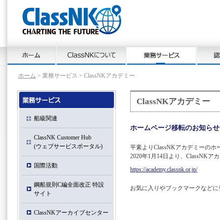
ホーム
> 業務サービス > ClassNKアカデミー
ClassNKアカデミー
船級関連
ホームページ移転のお知らせ
ClassNK Customer Hub
(ウェブサービスポータル)
平素よりClassNKアカデミー
2020年1月14日より、Clas
国際活動
https://academy.classnk.or.jp/
鋼船規則C編全面改正 特設
お気に入りやブックマークなどに
サイト
ClassNKアーカイブセンター