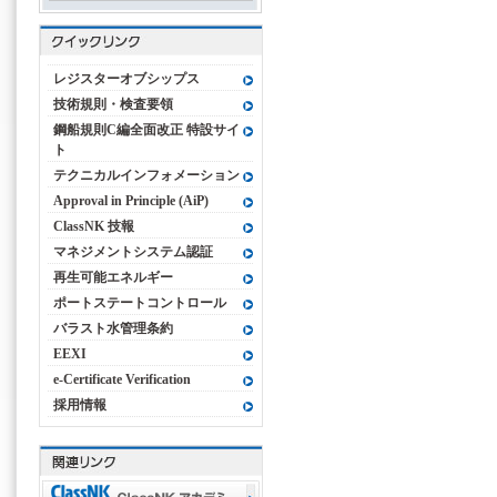
レジスターオブシップス
技術規則・検査要領
鋼船規則C編全面改正 特設サイ
ト
テクニカルインフォメーション
Approval in Principle (AiP)
ClassNK 技報
マネジメントシステム認証
再生可能エネルギー
ポートステートコントロール
バラスト水管理条約
EEXI
e-Certificate Verification
採用情報