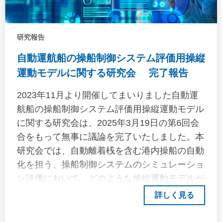
研究報告
自動運航船の操船制御システム評価用操縦
運動モデルに関する研究会 完了報告
2023年11月より開催してまいりました自動運
航船の操船制御システム評価用操縦運動モデル
に関する研究会は、2025年3月19日の第6回会
合をもって無事に議論を完了いたしました。本
研究会では、自動離着桟を含む港内操船の自動
化を担う、操船制御システムのシミュレーショ
ン評価において、どのような操縦運動モデルが
適切であるか、その要件と確認方法について議
詳しく見る
論を進めてまいりました。