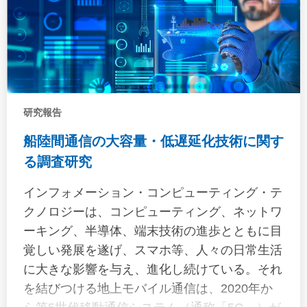
かし，コンテナの積高に直結するような船体運
動の実測データの分析は，実船計測計画が多数
存在するにもかかわらず，予測荷重との対比と
いう点で検討されておらず，実海域において船
舶がどのような運動を生じているか必ずしも明
らかではない。特定の海象における船体運動は
研究報告
単位波高当たりの周波数領域の応答
船陸間通信の大容量・低遅延化技術に関す
（Response Amplitude Operator: RAO）と波浪
る調査研究
スペクトル，海象情報を用いて評価されること
が多いが，パラメトリックロールのような上述
インフォメーション・コンピューティング・テ
した手法で評価することが難しい特異な運動が
クノロジーは、コンピューティング、ネットワ
コンテナ船の大傾斜を生じることがあり得る
ーキング、半導体、端末技術の進歩とともに目
等，いまだに実海域において船舶に生じる運動
覚しい発展を遂げ、スマホ等、人々の日常生活
には不確実性が少なからず残っている。そこ
に大きな影響を与え、進化し続けている。それ
で，本研究では，過去の実船計測プロジェクト
を結びつける地上モバイル通信は、2020年か
で計測された船体運動データを分析すること