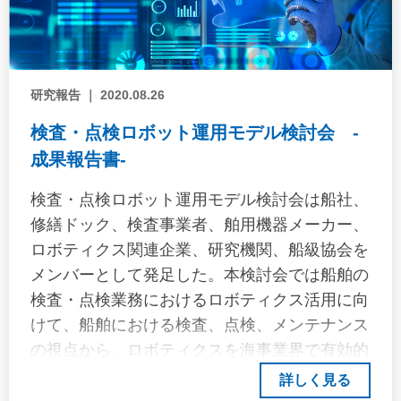
般社団法人日本船長協会に検証を委託し、
2023年3月に最終報告書がとりまとめられた。
研究報告 ｜ 2020.08.26
検査・点検ロボット運用モデル検討会 -
成果報告書-
検査・点検ロボット運用モデル検討会は船社、
修繕ドック、検査事業者、舶用機器メーカー、
ロボティクス関連企業、研究機関、船級協会を
メンバーとして発足した。本検討会では船舶の
検査・点検業務におけるロボティクス活用に向
けて、船舶における検査、点検、メンテナンス
の視点から、ロボティクスを海事業界で有効的
に活用するための運用モデルの検討を行った。
詳しく見る
本検討会の2年間にわたる検討結果を成果報告