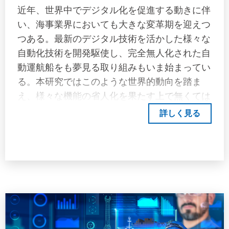
近年、世界中でデジタル化を促進する動きに伴
い、海事業界においても大きな変革期を迎えつ
つある。最新のデジタル技術を活かした様々な
自動化技術を開発駆使し、完全無人化された自
動運航船をも夢見る取り組みもいま始まってい
る。本研究ではこのような世界的動向を踏ま
え、様々な機能の省人化を果たす上で無くては
ならない通信基盤技術にフォーカスし調査研究
詳しく見る
を行った。通信の最新動向を技術的視点から考
察を提示することで、今後の活動や戦略立案に
対する精度向上を図ることを目的とする。