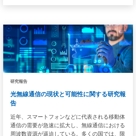
る。一方で、貨物や船体の安全輸送のために、
10月2日に公開済みの関連レポート：「海象予
波浪予報（Forecast）を用いることが一般化し
報を用いたコンテナ積付設定の有効性及び安全
つつある。藤本ら(2024)は波浪予報値と波浪追
性に関する研究（
算値の比較を行い、予報期間が120時間であれ
https://www.classnk.or.jp/classnk-
ば予報値は追算値に対して安全側の評価を与え
rd/report/2025/007.html）」も合わせてご参照
ることを確認したうえで、ロール角、ピッチ
ください。掲載ジャーナル：Ocean
角、ピッチ角加速度に対して予測有義波高を用
Engineering, Vol. 339, 2025, Article No. 122072
いた荷重の修正係数を提案している。ここで、
論文タイトル： Long-term prediction of ship
予報期間が7日以上になると波浪予報の精度が
responses considering global scale wave
悪化することから、最大でも5日程度の予報期
forecast uncertainty and applications for
研究報告
間としている。波浪予報は一般に予測期間が長
container ships
光無線通信の現状と可能性に関する研究報
いと精度が低下することから、適用できる航海
告
に制約はあるものの、波浪予報を用いることで
より本船の積載能力を活用できることが期待さ
近年、スマートフォンなどに代表される移動体
れる。これまで、同様の趣旨の手法の検討例は
通信の需要が急速に拡大し、無線通信における
あるものの、提案された荷重補正係数の妥当性
周波数資源が逼迫している。多くの国では、限