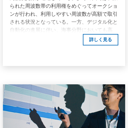
を実船計測データとの比較により行った事例は
られた周波数帯の利用権をめぐってオークショ
見当たらない。そこで、本報告では、前報 日
ンが行われ、利用しやすい周波数が高額で取引
本海事協会（2025）「コンテナ船の実遭遇海
される状況となっている。一方、デジタル化と
象分析と航路・季節に応じた荷重補正係数の活
自動化の進展に伴い、海事分野においても高
用」にて分析を行ったメガコンテナ船の実船計
速・大容量の通信手段へのニーズが高まってい
詳しく見る
測データと、以下に述べる算式から得られた船
る。こうした背景のもと、限られた電波資源を
体運動予測最大値の比較を行うことで、短期航
補完する技術として、「光による無線通信」が
海における波浪予報の活用可能性を検討する。
注目を集めている。将来的には、光無線通信が
主力通信技術の一つとなる可能性も見込まれ
る。本調査では、その現状を概観するととも
に、船舶分野への応用可能性について検討す
る。