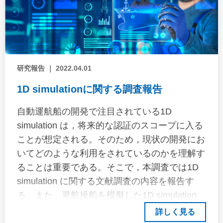
研究報告 ｜ 2022.04.01
1D simulationに関する調査報告
自動運航船の開発で注目されている1D
simulation は，将来的な認証のスコープに入る
ことが想定される。そのため，現状の開発にお
いてどのような利用をされているのかを理解す
ることは重要である。そこで，本調査では1D
simulation に関する文献調査の内容を報告す
る。また，避航操船を模擬した1D simulation
をプログラミング言語Modelica を利用して実
詳しく見る