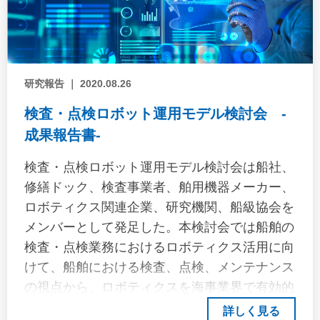
研究報告 ｜ 2020.08.26
検査・点検ロボット運用モデル検討会 -
成果報告書-
検査・点検ロボット運用モデル検討会は船社、
修繕ドック、検査事業者、舶用機器メーカー、
ロボティクス関連企業、研究機関、船級協会を
メンバーとして発足した。本検討会では船舶の
検査・点検業務におけるロボティクス活用に向
けて、船舶における検査、点検、メンテナンス
の視点から、ロボティクスを海事業界で有効的
に活用するための運用モデルの検討を行った。
詳しく見る