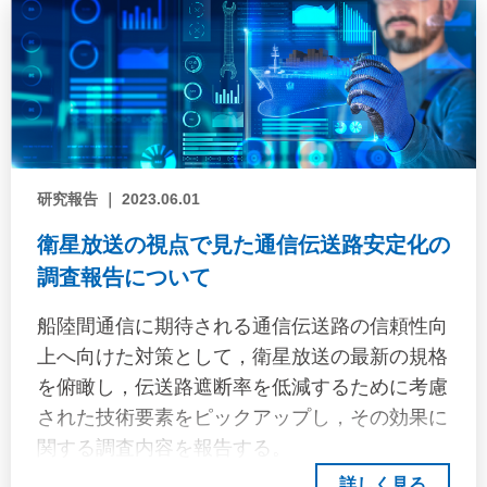
料として一般的なAl-Mg合金（A5083-Oアルミ
合金）を用いた"
研究報告 ｜ 2023.06.01
衛星放送の視点で見た通信伝送路安定化の
調査報告について
船陸間通信に期待される通信伝送路の信頼性向
上へ向けた対策として，衛星放送の最新の規格
を俯瞰し，伝送路遮断率を低減するために考慮
された技術要素をピックアップし，その効果に
関する調査内容を報告する。
詳しく見る