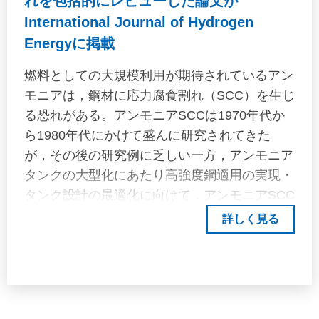
れを包括的にレビューした論文が
hull motions obtained for each voyage, taking
International Journal of Hydrogen
into account the sea conditions corresponding
Energyに掲載
to the respective voyage area. In the case of
container vessels, container spillage accidents
燃料としての大規模利用が期待されているアン
are prevented by avoiding areas where wave
モニアは，鋼材に応力腐食割れ（SCC）を生じ
heights above a certain level are predicted to
る恐れがある。アンモニアSCCは1970年代か
occur, and in some cases, the loading height is
ら1980年代にかけて盛んに研究されてきた
determined based on marine weather forecasts
が，その後の研究例に乏しい一方，アンモニア
for voyages of short duration. However, the
タンクの大型化にあたり高強度鋼適用の実現・
analysis of measured data on hull motion,
タンク設計の最適化に向けて，アンモニアSCC
which is directly related to container stowage,
防止策の発展が求められている。そこで，本研
詳しく見る
has not been examined in terms of comparison
究では，鋼材におけるアンモニアSCCの研究を
with predicted loads, despite the existence of
和英問わず総合的にレビューし，これまでの研
many actual ship measurement programmes.
究で何が明らかになり，今後何を研究するべき
And it is not necessarily clear what kind of
か明らかにした。
motion a ship is experiencing in actual sea