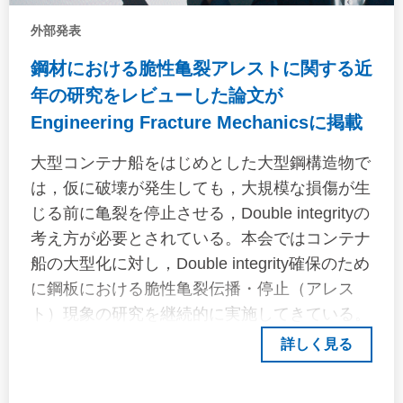
外部発表
鋼材における脆性亀裂アレストに関する近
年の研究をレビューした論文が
Engineering Fracture Mechanicsに掲載
大型コンテナ船をはじめとした大型鋼構造物で
は，仮に破壊が発生しても，大規模な損傷が生
じる前に亀裂を停止させる，Double integrityの
考え方が必要とされている。本会ではコンテナ
船の大型化に対し，Double integrity確保のため
に鋼板における脆性亀裂伝播・停止（アレス
ト）現象の研究を継続的に実施してきている。
これらの成果はIACS UR S33の開発等，コンテ
詳しく見る
ナ船の健全性向上に貢献する取り組みに活かさ
れている。本レビュー論文では，本会が関与し