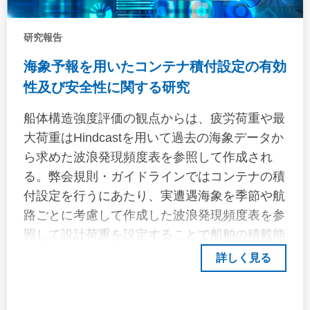
により、予報期間（最大120時間）に応じた誤
差特性を定量化し、世界各海域での予報精度を
研究報告
検証しました。2. 船体応答の長期予測（再現期
海象予報を用いたコンテナ積付設定の有効
間25年）簡易化した応答振幅演算子（RAO）
性及び安全性に関する研究
を用いて、ロール角・ピッチ角・ピッチ角加速
度の再現期間25年に基づく予測を実施しまし
船体構造強度評価の観点からは、疲労荷重や最
た。波浪予報値とERA5データを組み合わせ、
大荷重はHindcastを用いて過去の海象データか
短期航海における設計有効波高を算定しまし
ら求めた波浪発現頻度表を参照して作成され
た。3. 設計荷重低減係数の提案北大西洋基準値
る。弊会規則・ガイドラインではコンテナの積
との比率を簡易式で近似し、最大予報有義波高
付設定を行うにあたり、実遭遇海象を季節や航
に基づく補正係数を提案しました。4. 実船デー
路ごとに考慮して作成した波浪発現頻度表を参
タによる検証VLCS（超大型コンテナ船）605
照して設計荷重を設定することで船舶の積載能
航海分の計測データを用いて、提案手法の安全
力を有効活用することを可能にしているもの
詳しく見る
性を確認しました。結果として、予測値は実測
の、過去の海象データに依拠しているため、多
値を保守的に評価し、目標リスクレベル
くの航海に対しては過度に安全側になってい
（10⁻⁴/航海）を満たすことを確認しました。