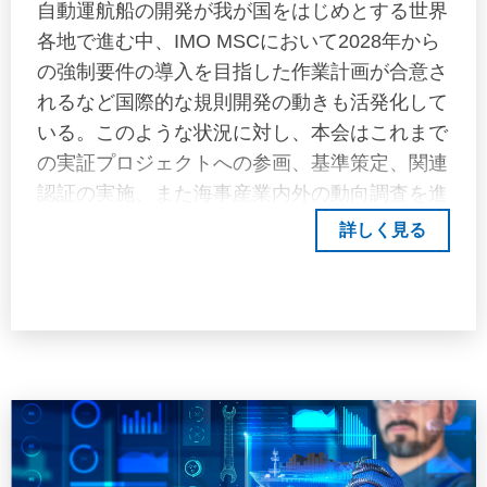
自動運航船の開発が我が国をはじめとする世界
各地で進む中、IMO MSCにおいて2028年から
の強制要件の導入を目指した作業計画が合意さ
れるなど国際的な規則開発の動きも活発化して
いる。このような状況に対し、本会はこれまで
の実証プロジェクトへの参画、基準策定、関連
認証の実施、また海事産業内外の動向調査を進
めてきた。 自動避航システムは、自動運航船
詳しく見る
の開発において鍵を握るシステムであり、本会
でもその認証方法について検討を進めている。
この取り組みの一環として、自動避航システム
の安全性評価手法の一つとして有用と考えられ
る評価領域図に関する検証実験を実施した。本
検証実験は、船員の操船感覚に近い評価が可能
となるよう多数の船長・航海士からデータを収
集・分析する必要があることから、本会より一