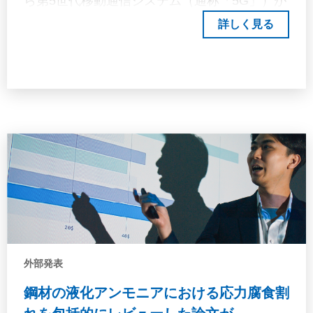
ら第5世代移動通信システム（通称「5G」）が
で，実際に船舶が遭遇し，コンテナ固縛の強度
導入され始めている。 5Gの適用範囲を地上以
詳しく見る
に影響する船体運動を明らかにすることで，コ
外のエリアに拡大し通信衛星等を用いる NTN
ンテナ船の安全運航において考慮するべき船体
は初期の仕様完成後、現在も標準化議論中であ
応答について検討した。 From the perspective
る。NTNを利用することで、船舶の遠隔操縦が
of hull strength assessment, an accurate
現実的なものになると考えられる。 本報告で
estimation of the maximum load actually
は、まず5GとNTNの連携に関する技術概要を
encountered is important for realising a hull
紹介する。その上で、遠隔操船におけるコネク
structural strength prediction without excesses
ティビティの実現に向けた簡単な提案を示し、
or deficiencies. Apart from fatigue strength
ROCにおける状況認識の要求について、機能
assessment, the hull response except during
面・性能面の両側面から具体的な方向性をもっ
rough weather when the probability of
て業界内で議論が進むことを期待する。
occurrence is low is not important for hull
structural strength assessment. On the other
hand, container stacking arrangement
外部発表
decisions are generally made by calculating the
鋼材の液化アンモニアにおける応力腐食割
loads acting on the container stacks using the