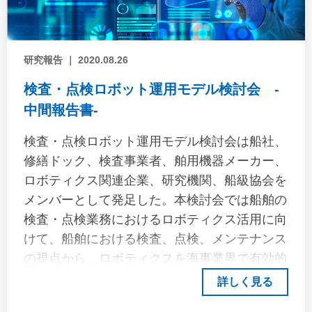
研究報告 ｜ 2020.08.26
検査・点検ロボット運用モデル検討会 -
中間報告書-
検査・点検ロボット運用モデル検討会は船社、
修繕ドック、検査事業者、舶用機器メーカー、
ロボティクス関連企業、研究機関、船級協会を
メンバーとして発足した。本検討会では船舶の
検査・点検業務におけるロボティクス活用に向
けて、船舶における検査、点検、メンテナンス
の視点から、ロボティクスを海事業界で有効的
に活用するための運用モデルの検討を行う。本
詳しく見る
検討会において、ロボティクスを利用する側で