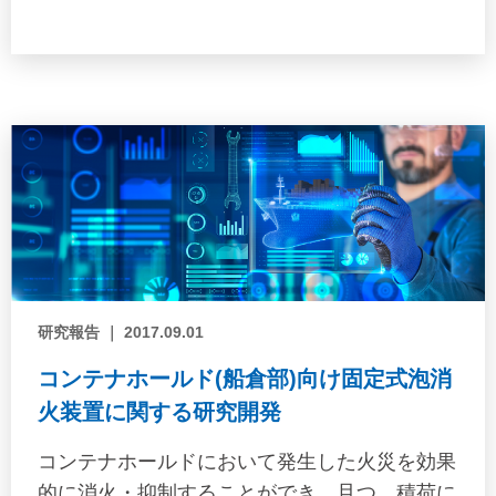
ある海事業界関係者の業務におけるロボティク
ス技術へのニーズ、また、開発する側のロボテ
ィクス関連企業5社が有する技術のシーズを整
理し、その内容を2020年度中の検討成果とし
て、中間報告書を発表した。
研究報告 ｜ 2017.09.01
コンテナホールド(船倉部)向け固定式泡消
火装置に関する研究開発
コンテナホールドにおいて発生した火災を効果
的に消火・抑制することができ、且つ、積荷に