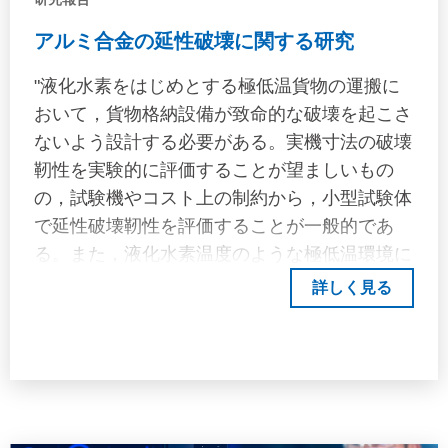
アルミ合金の延性破壊に関する研究
"液化水素をはじめとする極低温貨物の運搬に
おいて，貨物格納設備が致命的な破壊を起こさ
ないよう設計する必要がある。実機寸法の破壊
靭性を実験的に評価することが望ましいもの
の，試験機やコスト上の制約から，小型試験体
で延性破壊靭性を評価することが一般的であ
る。また，液化水素温度のような極低温環境に
おける金属材料の破壊挙動は試験機の制約上，
詳しく見る
十分には行われていない。そこで，本研究で
は，延性破壊の寸法依存性及びシミュレーショ
ンによる破壊靭性の予測可能性を調査した。ま
た，併せて，液化水素温度における延性破壊靭
性を評価した。供試材として，極低温構造用材