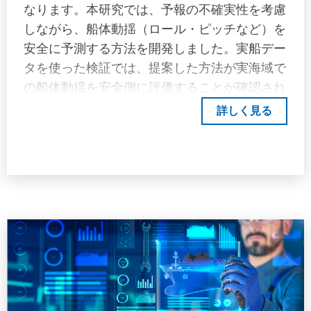
なります。本研究では、予報の不確実性を考慮
しながら、船体動揺（ロール・ピッチなど）を
安全に予測する方法を開発しました。実船デー
タを使った検証では、提案した方法が実海域で
の船体動揺を安全側に評価することが確認され
ました。本研究の成果は、「気象海象予報に基
詳しく見る
づく海上貨物の安全性に関するガイドライン
（第1.0版）（2025年9月発行）」の技術的背
景として位置付けられ、コンテナ船の積付け効
率向上と安全性確保に寄与します。本研究は、
短期航海における船体応答の再現期間評価を目
的に、以下の技術的課題に取り組みました。1.
波浪予報の不確実性評価モデルNatskårモデル
（波浪予報と実測値の誤差を統計的に表すモデ
ル）を修正し、最大有義波高の誤差分布を対数
正規分布で表現する手法を提案しました。これ