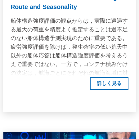
Route and Seasonality
船体構造強度評価の観点からは，実際に遭遇す
る最大の荷重を精度よく推定することは過不足
のない船体構造予測実現のために重要である。
疲労強度評価を除けば，発生確率の低い荒天中
以外の船体応答は船体構造強度評価を考えるう
えで重要ではない。一方で，コンテナ積み付け
の決定は，航海ごとにそれぞれの航海海域に対
応した海象を考慮して求めた船体運動を用いて
詳しく見る
コンテナスタックに作用する荷重を計算するこ
とが一般的である。また，コンテナ船の場合，
一定以上の波高が生じると予測される海域を回
避することでコンテナ流出事故の予防が図られ
ているほか，短期間の航海であれば海象予報に
基づき積高を決定するケースも見られる。 し