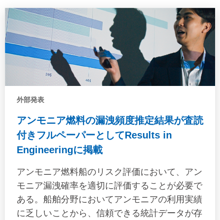
conditions. Ship motions in specific sea
conditions are often assessed using the
frequency-domain response per unit wave
height (Response Amplitude Operator: RAO),
wave spectra and sea state information.
However, there are certain motions that are
difficult to assess with the above-mentioned
外部発表
methods (c.f. parametric roll). Therefore, in this
study, by analysing the hull motion data
アンモニア燃料の漏洩頻度推定結果が査読
measured in previous onboard measurement
付きフルペーパーとしてResults in
projects, the ship motions that are actually
Engineeringに掲載
encountered and that affect the strength of
container stack are clarified, and the hull
アンモニア燃料船のリスク評価において、アン
response that should be considered in the safe
モニア漏洩確率を適切に評価することが必要で
operation of container vessels is discussed.
ある。船舶分野においてアンモニアの利用実績
に乏しいことから、信頼できる統計データが存