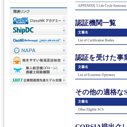
APPENDIX 5 Life Cycle Emission 
認証機関⼀覧
⽂書名
List of Certification Bodies
認証を受けた事
⽂書名
List of Economic Operators
その他の適格なS
⽂書名
Other Eligible SCS
CORSIA排出