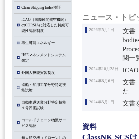
Clean Shipping Index検証
ニュース・トピ
ICAO（国際⺠間航空機関）
のCORSIAに対応した持続可
2026年5月1日
文書（Cl
能性認証制度
bodie
再生可能エネルギー
Proc
HSEマネジメントシステム
関一
鑑定
2024年10月28日
ICA
外国人技能実習制度
2024年6月6日
文書（
造船・舶用工業分野特定技
た
能試験
2024年5月1日
文書
自動車運送業分野特定技能
１号評価試験
コールドチェーン物流サー
資料
ビス認証
ClassNK 
無人航空機（ドローン）の