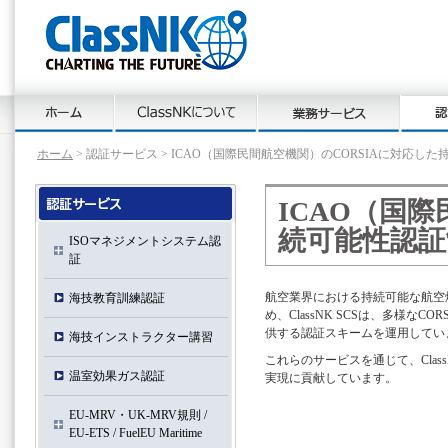
ホーム
> 認証サービス > ICAO（国際⺠間航空機関）のCORSIAに対応し
ICAO（国
続可能性認証
ISOマネジメントシステム認
証
航空業界における持続可能な航空
海技教育訓練認証
め、ClassNK SCSは、多様な
供する認証スキームを運用してい
海技インストラクター講習
これらのサービスを通じて、Clas
温室効果ガス認証
実現に貢献しています。
EU-MRV・UK-MRV規則 /
EU-ETS / FuelEU Maritime