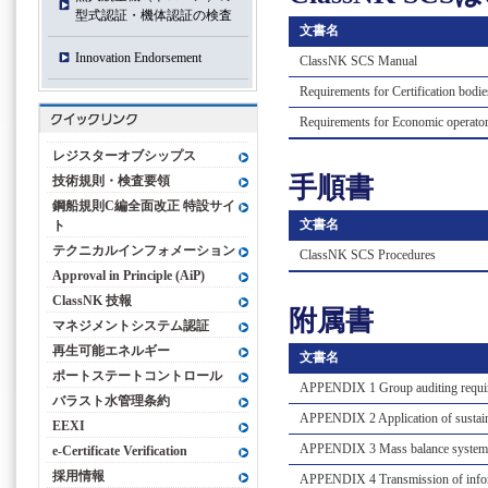
型式認証・機体認証の検査
⽂書名
Innovation Endorsement
ClassNK SCS Manual
Requirements for Certification bodie
Requirements for Economic operato
レジスターオブシップス
⼿順書
技術規則・検査要領
鋼船規則C編全面改正 特設サイ
⽂書名
ト
テクニカルインフォメーション
ClassNK SCS Procedures
Approval in Principle (AiP)
ClassNK 技報
附属書
マネジメントシステム認証
再生可能エネルギー
⽂書名
ポートステートコントロール
APPENDIX 1 Group auditing requi
バラスト水管理条約
APPENDIX 2 Application of sustainab
EEXI
APPENDIX 3 Mass balance system
e-Certificate Verification
採用情報
APPENDIX 4 Transmission of inform