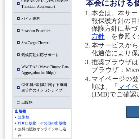
ClassNK ZETA (Zero Emission
本会における
Transition Accelerator)
本会は、本サー
バイオ燃料
報保護方針の目
保護方針に基づ
Poseidon Principles
方針
」を参照く
Sea Cargo Charter
本サービスから送信さ
化通信により保
気候変動対応サポート
推奨ブラウザは
WACDAS (WAve Climate Data
ブラウザ：Microso
Aggregation for Ships)
マイページの登
GHG排出削減に関する旗国
順は、「
マイペ
主管庁のインセンティブ
(1MB)でご確
出版物
出版物
規則類
PDF出版物・その他の出版物
無料出版物オンライン申し込
み