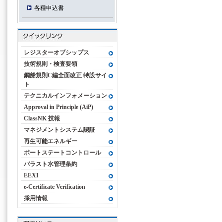
各種申込書
レジスターオブシップス
技術規則・検査要領
鋼船規則C編全面改正 特設サイ
ト
テクニカルインフォメーション
Approval in Principle (AiP)
ClassNK 技報
マネジメントシステム認証
再生可能エネルギー
ポートステートコントロール
バラスト水管理条約
EEXI
e-Certificate Verification
採用情報