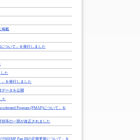
に掲載
適用について」を発行しました
た
しました
船）」を発行しました
験データを公開
した
 Accelerated Program (PMAP)について」を
査要領等の一部が改正されました
正及びSEEMP Part IIIの定期更新について」を