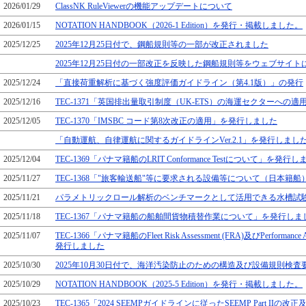
2026/01/29
ClassNK RuleViewerの機能アップデートについて
2026/01/15
NOTATION HANDBOOK（2026-1 Edition）を発行・掲載しました。
2025/12/25
2025年12月25日付で、鋼船規則等の一部が改正されました
2025年12月25日付の一部改正を反映した鋼船規則等をウェブサイト
2025/12/24
「直接荷重解析に基づく強度評価ガイドライン（第4.1版）」の発行
2025/12/16
TEC-1371「英国排出量取引制度（UK-ETS）の海運セクターへの
2025/12/05
TEC-1370「IMSBC コード第8次改正の適用」を発行しました
「自動運航、自律運航に関するガイドラインVer.2.1」を発行しまし
2025/12/04
TEC-1369「パナマ籍船のLRIT Conformance Testについて」を発行
2025/11/27
TEC-1368「"旅客輸送船"等に要求される設備等について（日本籍
2025/11/21
パラメトリックロール解析のベンチマークとして活用できる水槽試
2025/11/18
TEC-1367「パナマ籍船の船舶間貨物積替作業について」を発行しま
2025/11/07
TEC-1366「パナマ籍船のFleet Risk Assessment (FRA)及びPerformance
発行しました
2025/10/30
2025年10月30日付で、海洋汚染防止のための構造及び設備規則検
2025/10/29
NOTATION HANDBOOK（2025-5 Edition）を発行・掲載しました。
2025/10/23
TEC-1365「2024 SEEMPガイドラインに従ったSEEMP Part IIの改