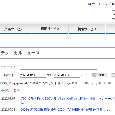
サイトマップ
文
テクニカルニュース
キーワード：
から
まで
掲載日：
西暦4桁で
yyyy/mm/dd
の形式で入力して下さい。 (入力例 ： 2001/12/31, 2002/01/01)
該当件数：
40
件
2026/08/07
TEC-1379「Tokyo MOU 及びParis MoU の共同集中検査キャンペーン(
た
2026/07/31
2026年度第2回技術委員会 (2026年7月30日開催) (規則改正案について