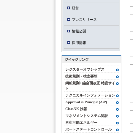
経営
プレスリリース
情報公開
採用情報
レジスターオブシップス
技術規則・検査要領
鋼船規則C編全面改正 特設サイ
ト
テクニカルインフォメーション
Approval in Principle (AiP)
ClassNK 技報
マネジメントシステム認証
再生可能エネルギー
ポートステートコントロール