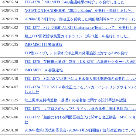
2026/07/24
TEC-1378「IMO MEPC 84の審議結果の紹介」を発行しました
2026/07/13
NOTATION HANDBOOK（2026-2 Edition）を発行・掲載しました。
2026/06/29
2026年6月29日付の一部改正を反映した鋼船規則等をウェブサイト
2026/06/02
TEC-1377「パナマ籍船のLRIT Conformance Testについて」を発行
2026/05/29
船上CO2回収貯蔵装置ガイドライン（第2.1版）を発行しました。
2026/05/25
IMO MSC 111 審議速報
TLP型ハイブリッド浮体式洋上風力発電施設に対するAiPを発行
2026/05/20
TEC-1376「英国排出量取引制度（UK-ETS）の海運セクターへ
2026/05/07
IMO MEPC 84 審議速報
2026/04/10
TEC-1375「SOLAS V/23改正による水先人用移乗設備の新要件に
2026/04/07
TEC-1374「SOLAS II-1章改正によるアンカーハンドリングウ
しました
2026/03/25
陸上風車支持構造物（基礎）の定着部に関する設計手法を認証
2026/02/24
TEC-1373「キプロスのシップリサイクル条約批准に関する対応に
2026/02/06
TEC-1372「船舶における閉囲区画立入に関する改正勧告（MSC.58
た
2026/01/30
2026年度第1回技術委員会 (2026年1月29日開催) (規則改正案について