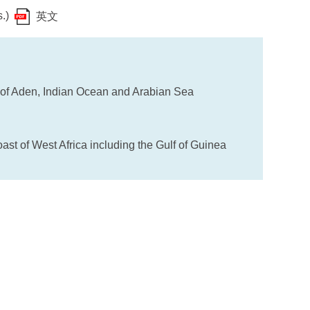
s.)
英文
 of Aden, Indian Ocean and Arabian Sea
st of West Africa including the Gulf of Guinea