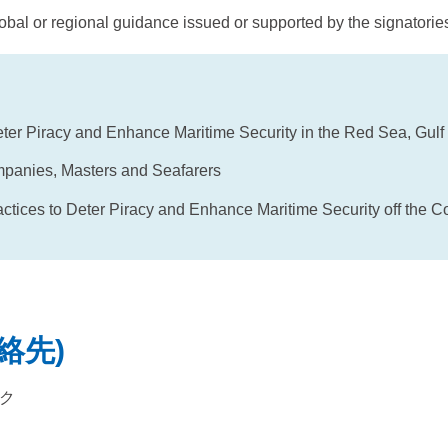
obal or regional guidance issued or supported by the signatorie
er Piracy and Enhance Maritime Security in the Red Sea, Gulf
mpanies, Masters and Seafarers
ices to Deter Piracy and Enhance Maritime Security off the Coa
連絡先)
ク