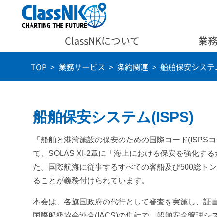
ClassNKについて
業
TOP
業務サービス
条約関連
船舶保安システム(
船舶保安システム(ISPS)
「船舶と港湾施設の保安のための国際コード(ISPSコ
て、SOLAS XI-2章に「海上における保安を強化
た。国際航海に従事するすべての客船及び500総トン以
ることが義務付けられています。
本会は、各旗国政府の代行として審査を実施し、証
国際船級協会連合(IACS)の集計で、船舶安全管理