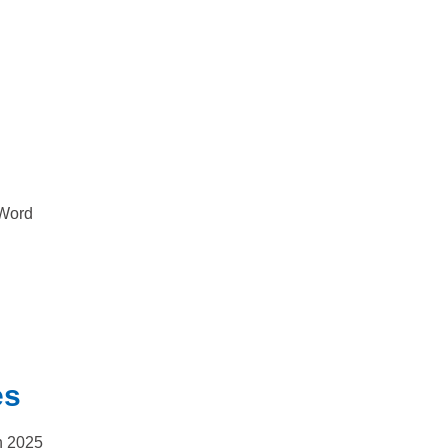
Word
es
h 2025