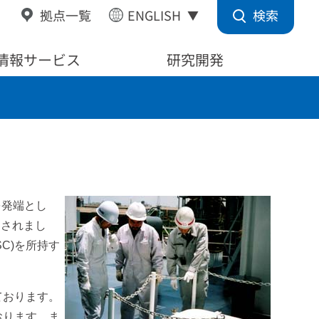
検索
拠点一覧
ENGLISH
情報サービス
研究開発
を発端とし
効されまし
C)を所持す
ております。
おります。ま