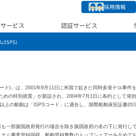
採用情報
務サービス
認証サービス
ISPS)
ード)」は、2001年9月11日に米国で起きた同時多発テロ事件
するための特別措置」が新設され、2004年7月1日に条約として発
上の船舶は「ISPSコード」に適合し、国際船舶保安証書(ISS
書も一部旗国政府発行の場合を除き旗国政府の名の下に発行し
システム審査登録同様、船舶登録隻数のトップシェアーを占めて