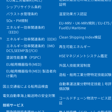
証明
シップリサイクル条約
バラスト水管理条約
温室効果ガス認証
SOx・PM規制
EU-MRV・UK-MRV規則 / EU-ETS /
エネルギー効率関連条約
FuelEU Maritime
（EEDI）
Clean Shipping Index検証
in
エネルギー効率関連条約（EEXI）
エネルギー効率関連条約（IMO
再生可能エネルギー
DCS,SEEMP及びCII）
HSEマネジメントシステム鑑定
塗装性能基準（PSPC）
EU舶用機器指令(MED)
外国人技能実習制度
EU舶用機器指令(MED) 製造者向
造船・舶用工業分野特定技能試験
け案内
自動車運送業分野特定技能１号評
国土交通省による船用品検査
価試験
電気自動車海上輸送時の安全対策
コールドチェーン物流サービス認
証
技術サービス
緊急時技術支援サービス