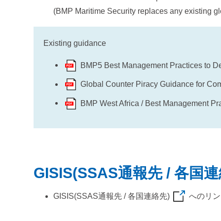
(BMP Maritime Security replaces any existing gl
Existing guidance
BMP5 Best Management Practices to Det
Global Counter Piracy Guidance for Co
BMP West Africa / Best Management Pract
GISIS(SSAS通報先 / 各国
GISIS(SSAS通報先 / 各国連絡先)
へのリン