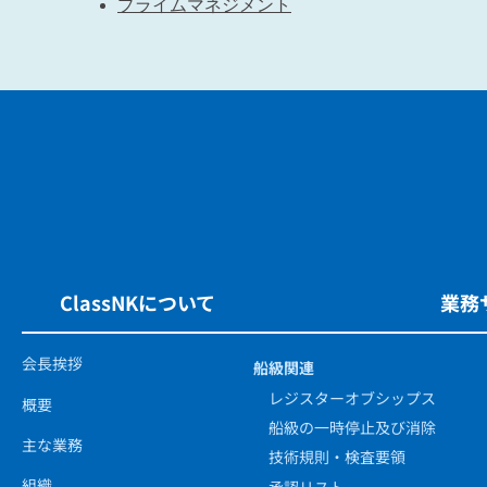
プライムマネジメント
ClassNKについて
業務
会長挨拶
船級関連
レジスターオブシップス
概要
船級の一時停止及び消除
主な業務
技術規則・検査要領
組織
承認リスト