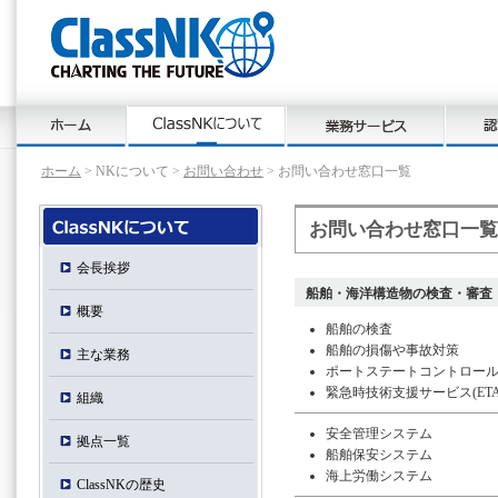
ホーム
> NKについて >
お問い合わせ
> お問い合わせ窓口一覧
お問い合わせ窓口一覧
会長挨拶
船舶・海洋構造物の検査・審査
概要
船舶の検査
船舶の損傷や事故対策
主な業務
ポートステートコントロール(P
緊急時技術支援サービス(ETA
組織
安全管理システム
拠点一覧
船舶保安システム
海上労働システム
ClassNKの歴史