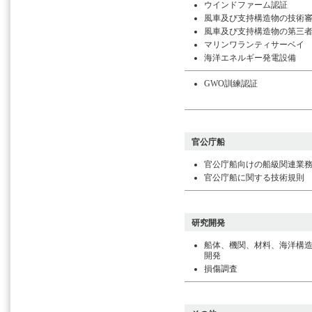
ウインドファーム認証
風車及び支持構造物の技術
風車及び支持構造物の第三
マリンワランティサーベイ
海洋エネルギー発電設備
GWO訓練認証
官公庁船
官公庁船向けの船級関連業
官公庁船に関する技術規則
研究開発
船体、機関、材料、海洋構
開発
損傷調査