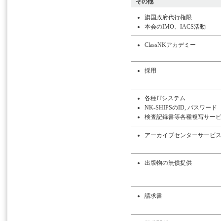
その他
旗国政府代行権限
本会のIMO、IACS活動
ClassNKアカデミー
採用
各種ITシステム
NK-SHIPSのID, パスワード
検査記録書等各種複写サー
アーカイブセンターサービ
出版物の無償提供
請求書