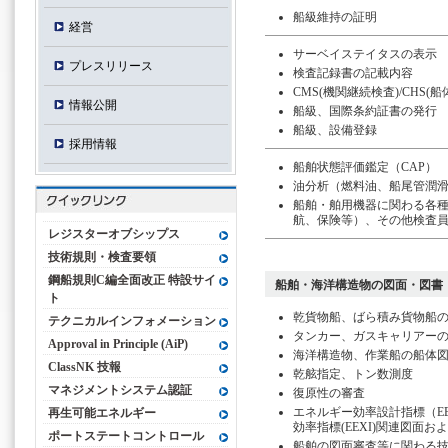
船級維持の証明
経営
サーベイステイタスの表示
プレスリリース
検査記録書の記載内容
CMS(機関継続検査)/CHS(
情報公開
船級、国際条約証書の発行
船級、設備登録
採用情報
船舶状態評価鑑定（CAP）
油分析（燃料油、船尾管潤
船舶・舶用機器に関わる各
航、保険等）、その他検査
レジスターオブシップス
技術規則・検査要領
鋼船規則C編全面改正 特設サイ
船舶・海洋構造物の図面・図書
ト
乾貨物船、ばら積み貨物船
テクニカルインフォメーション
タンカー、ガスキャリアー
Approval in Principle (AiP)
海洋構造物、作業船の船体
ClassNK 技報
乾舷指定、トン数測度
マネジメントシステム認証
復原性の審査
エネルギー効率設計指標（E
再生可能エネルギー
効率指標(EEXI)関連図面お
ポートステートコントロール
船舶の図面審査等に関わる