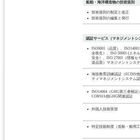
船舶・海洋構造物の技術規則
技術規則の制定と改正
技術規則の編集と発行
認証サービス（マネジメントシ
ISO9001（品質）、ISO140
全衛生）、ISO 50001 (エネ
安全）、ISO 27001（情報セ
道品質）マネジメントシス
海技教育訓練認証（ECDI
ティマネジメントシステム
ISO14064（GHG第三者検
CORSIA他GHG関連認証
外国人技能実習
特定技能制度（造船・舶用