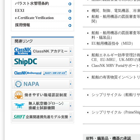
バラスト水管理条約
EEXI
機関、制御、電気機器、冷
船舶・舶用機器の図面審査
e-Certificate Verification
関）
採用情報
船舶・舶用機器の図面審査
料・艤装品）
EU舶用機器指令（MED）
船舶エネルギー効率管理計画書（
CII、EU-MRU、UK-MRV
ClassNK MRV Portalサポー
船舶の有害物質インベントリ
シップリサイクル（船舶リ
シップリサイクル（PrimeShip
材料・艤装品・機器の承認