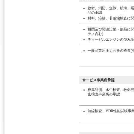
救命、消防、無線、航海、
品の承認
材料、溶接、非破壊検査に
機関及び関連設備・部品に関
ティ含む)
ディーゼルエンジンのNOx
一般産業用圧力容器の検査(
サービス事業所承認
板厚計測、水中検査、救命
密検査事業所の承認
無線検査、VDR性能試験事