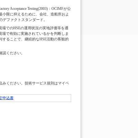
ng Factory Acceptance Testing(2003)：OCIMFが公
を最小限に抑えるために、会社、造船所およ
のデファクトスタンダード。
現場でのHSEの運用状況の実地評価等を通
業現場で有効に実施されているかを判断しま
与することで、継続的なHSE活動の客観的
確認ください。
申込みください。技術サービス規則はマイペ
定申込書