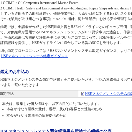
1 OCIMF：Oil Companies International Marine Forum
 OCIMF Health, Safety and Environment at new-building and Repair Shipyards and duri
表している造船所での船舶建造や、修繕作業中に、人命や財産に対するHSEリスク
びその従業員が取り組むべき事項についての指針。海外造船所における安全管理手法
本鑑定では、申請者が作成したHSE関連文書とHSEガイドラインとのギャップ評価、
じて、対象組織が運用するHSEマネジメントシステムがHSE要求事項に適合し、作
す。評価の結果は客観的な評価基準に基づいたスコアによって、HSE評価レベルを付
な評価記録を提供し、HSEガイドラインに適合している旨のSOCを発行します。
詳細な鑑定プロセスについては「HSEマネジメントシステム鑑定ガイダンス」よりご
HSEマネジメントシステム鑑定ガイダンス
鑑定のお申込み
「HSEマネジメントシステム鑑定申込書」をご使用いただき、下記の連絡先よりお
ージよりご覧いただけます。
鑑定申込
HSEマネジメントシステム鑑
本会は、収集した個人情報を、以下の目的に利用いたします。
本会が行なう業務の受付、遂行、及びお客様との連絡のため
本会が行なう業務等の情報提供のため
HSEマネジメントシステム適合鑑定書を所持する組織の公表