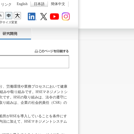
English
日本語
簡体中文
リンク
LinkedIn
X
Youtube
Instagram
字サイズ変更
取り組みであり、労働環境や業務プロセスにおいて健康
ための枠組みや取り組みです。HSEマネジメントシ
欠です。HSEの取り組みは、法令の遵守に
取り組みは、企業の社会的責任（CSR）の
船所がHSEを導入していることを条件にす
内法に加えて、HSEマネジメントシステム