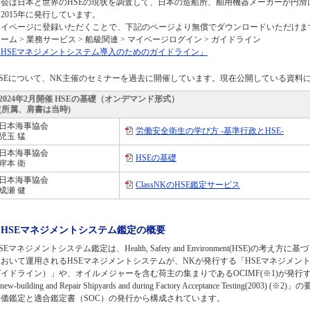
本会は日本と世界のHSEの現状を調査して、日本の造船所、舶用機器メーカーが円滑
2015年に発行しています。
マイページに登録いただくことで、下記のページより無償でダウンロードいただけま
ーム > 業務サービス > 船級関連 > マイページログイン > ガイドライン
「HSEマネジメントシステム導入のためのガイドライン」
HSEについて、NK主催のセミナーを過去に開催しています。現在公開している資料
2024年2月開催 HSEの基礎（オンデマンド形式）
(所属、肩書は当時)
日本海事協会
労働安全衛生の学び方 -基準行政とHSE-
児玉 猛
日本海事協会
HSEの基礎
岸本 衛
日本海事協会
ClassNKのHSE鑑定サービス
成瀬 健
HSEマネジメントシステム鑑定の概要
SEマネジメントシステム鑑定は、Health, Safety and Environment(HSE)
において運用されるHSEマネジメントシステムが、NKが発行する「HSEマネジメン
イドライン）」や、オイルメジャーを含む荷主の集まりであるOCIMF(※1)が発行する、「OCIMF He
t new-building and Repair Shipyards and during Factory Acceptance Test
評価鑑定と適合鑑定書（SOC）の発行から構成されています。