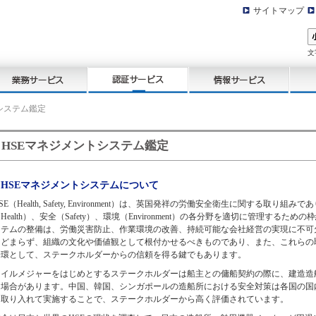
サイトマップ
文
トシステム鑑定
HSEマネジメントシステム鑑定
HSEマネジメントシステムについて
SE（Health, Safety, Environment）は、英国発祥の労働安全衛生に関する
Health）、安全（Safety）、環境（Environment）の各分野を適切に管理する
ステムの整備は、労働災害防止、作業環境の改善、持続可能な会社経営の実現に不可
とどまらず、組織の文化や価値観として根付かせるべきものであり、また、これらの
一環として、ステークホルダーからの信頼を得る鍵でもあります。
オイルメジャーをはじめとするステークホルダーは船主との傭船契約の際に、建造造
る場合があります。中国、韓国、シンガポールの造船所における安全対策は各国の国
を取り入れて実施することで、ステークホルダーから高く評価されています。