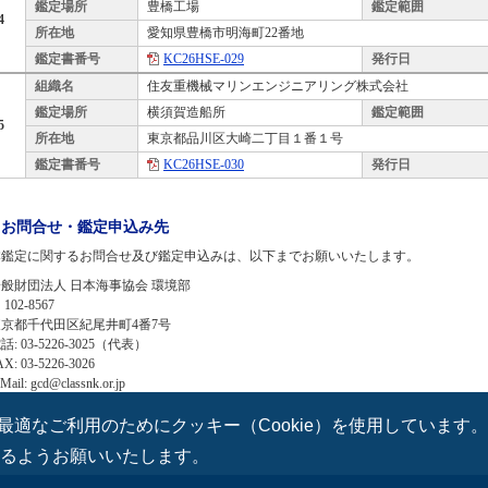
鑑定場所
豊橋工場
鑑定範囲
4
所在地
愛知県豊橋市明海町22番地
鑑定書番号
KC26HSE-029
発行日
組織名
住友重機械マリンエンジニアリング株式会社
鑑定場所
横須賀造船所
鑑定範囲
5
所在地
東京都品川区大崎二丁目１番１号
鑑定書番号
KC26HSE-030
発行日
お問合せ・鑑定申込み先
本鑑定に関するお問合せ及び鑑定申込みは、以下までお願いいたします。
般財団法人 日本海事協会 環境部
 102-8567
東京都千代田区紀尾井町4番7号
話: 03-5226-3025（代表）
AX: 03-5226-3026
Mail: gcd@classnk.or.jp
適なご利用のためにクッキー（Cookie）を使用しています
さるようお願いいたします。