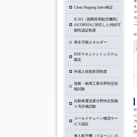
を
Clean Shipping Index検証
ホ
ICAO（国際⺠間航空機関）
のCORSIAに対応した持続可
能性認証制度
再生可能エネルギー
HSEマネジメントシステム
鑑定
外国人技能実習制度
造船・舶用工業分野特定技
能試験
自動車運送業分野特定技能
１号評価試験
H
コールドチェーン物流サー
ガ
ビス認証
a
無人航空機（ドローン）の