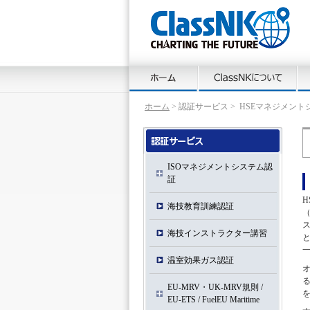
ホーム
> 認証サービス > HSEマネジメン
ISOマネジメントシステム認
証
H
海技教育訓練認証
（
海技インストラクター講習
温室効果ガス認証
EU-MRV・UK-MRV規則 /
EU-ETS / FuelEU Maritime