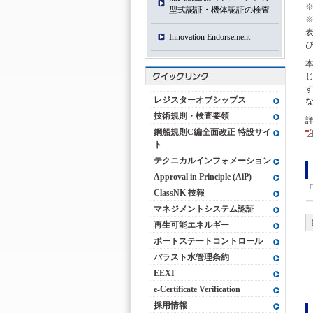
※
型式認証・機体認証の検査
※2
Innovation Endorsement
レジスターオブシップス
技術規則・検査要領
鋼船規則C編全面改正 特設サイ
ト
テクニカルインフォメーション
Approval in Principle (AiP)
ClassNK 技報
マネジメントシステム認証
再生可能エネルギー
ポートステートコントロール
バラスト水管理条約
EEXI
e-Certificate Verification
採用情報