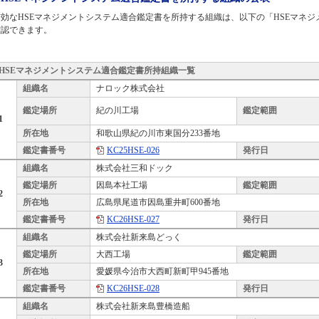
有効なHSEマネジメントシステム適合鑑定書を所持する組織は、以下の「HSEマネ
確認できます。
HSEマネジメントシステム適合鑑定書所持組織一覧
組織名
ナロック株式会社
鑑定場所
紀の川工場
鑑定範囲
1
所在地
和歌山県紀の川市東国分233番地
鑑定書番号
KC25HSE-026
発行日
組織名
株式会社三和ドック
鑑定場所
因島本社工場
鑑定範囲
2
所在地
広島県尾道市因島重井町600番地
鑑定書番号
KC26HSE-027
発行日
組織名
株式会社新来島どっく
鑑定場所
大西工場
鑑定範囲
3
所在地
愛媛県今治市大西町新町甲945番地
鑑定書番号
KC26HSE-028
発行日
組織名
株式会社新来島豊橋造船