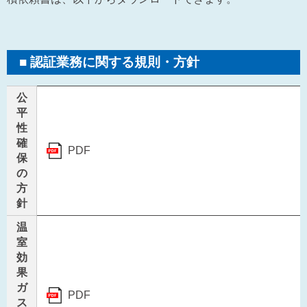
認証業務に関する規則・方針
公
平
性
確
PDF
保
の
方
針
温
室
効
果
ガ
PDF
ス