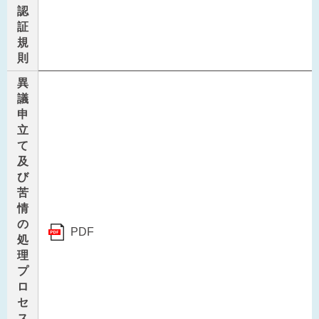
認
証
規
則
異
議
申
立
て
及
び
苦
情
の
PDF
処
理
プ
ロ
セ
ス