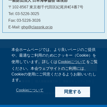
一般財団法人 日本海事協会 環境部
〒102-8567 東京都千代田区紀尾井町4番7号
Tel: 03-5226-3025
Fax: 03-5226-3026
E-Mail:
ghg@classnk.or.jp
本会ホームページでは、より良いページのご提供
や、最適なご利用のためにクッキー（Cookie）を
使用しています。詳しくは
Cookieについて
をご覧
お問い合わせ
ください。本会ウェブサイトのご利用には、
Cookieの使用にご同意くださるようお願いいたし
ます。
免責事項等
個人情報保護方針
情報セキュリティ方針
Cookieについて
同意する
This website is copyrighted by NIPPON KAIJI KYOKAI (ClassNK)