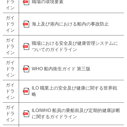
ドラ
職場の環境要素
イン
ガイ
ドラ
海上及び港内における船内の事故防止
イン
ガイ
職場における安全及び健康管理システムに
ドラ
ついてのガイドライン
イン
ガイ
ドラ
WHO 船内衛生ガイド 第三版
イン
ガイ
ILO 職業上の安全及び健康に関する世界戦
ドラ
略
イン
ガイ
ILO/WHO 船員の乗船前及び定期的健康診断
ドラ
に関するガイドライン
イン