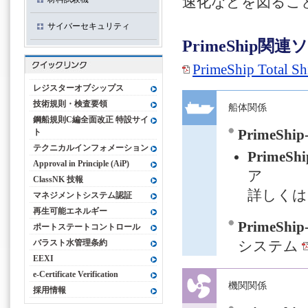
速化などを図るこ
サイバーセキュリティ
PrimeShip
PrimeShip Tot
レジスターオブシップス
技術規則・検査要領
船体関係
鋼船規則C編全面改正 特設サイ
ト
PrimeShi
テクニカルインフォメーション
PrimeSh
Approval in Principle (AiP)
ア
ClassNK 技報
詳しく
マネジメントシステム認証
再生可能エネルギー
PrimeShip
ポートステートコントロール
バラスト水管理条約
システム
EEXI
e-Certificate Verification
機関関係
採用情報