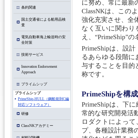
に努め、常に最新
条約関連
ClassNKは、
強化充実させ、全
国土交通省による船用品検
査
なく互いに関わり
え、“PrimeShi
電気自動車海上輸送時の安
全対策
PrimeShip
技術サービス
るあらゆる段階に
与することを目的と
Innovation Endorsement
Approach
称です。
プライムシップ
PrimeShip
プライムシップ
PrimeShip-HULL（鋼船規則C編
PrimeShipは
対応ソフトウェア）
常的な研究開発活
研修
ロダクトによって
ClassNKアカデミー
プ、各種設計業務
材料試験機