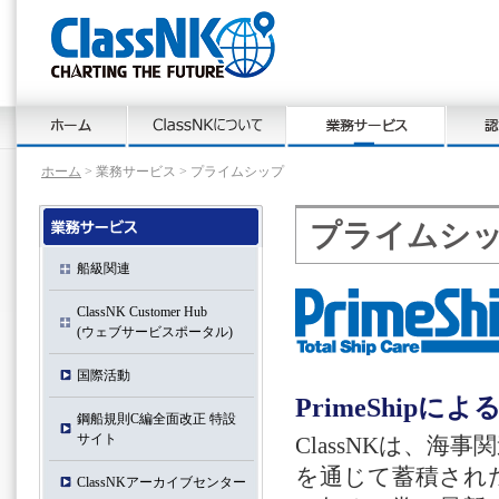
ホーム
> 業務サービス > プライムシップ
プライムシ
船級関連
ClassNK Customer Hub
(ウェブサービスポータル)
国際活動
PrimeShip
鋼船規則C編全面改正 特設
サイト
ClassNKは、
を通じて蓄積され
ClassNKアーカイブセンター