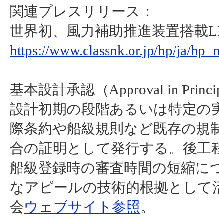
関連プレスリリース：
世界初、風力補助推進装置搭載LN
https://www.classnk.or.jp/hp/ja/h
基本設計承認（Approval in Princ
設計初期の段階あるいは特定の
際条約や船級規則など既存の規
合の証明として発行する。後工
船級登録時の審査時間の短縮に
なアピールの技術的根拠として
会
ウェブサイト参照
。