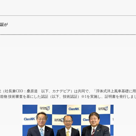
認証が
社（社長兼CEO：桑原道 以下、カナデビア）は共同で、「浮体式洋上風車基礎に
持構造物 技術審査を基にした認証（以下、技術認証）※1を実施し、証明書を発行し