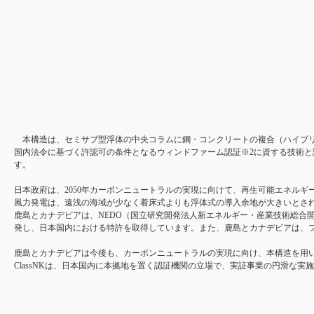
本構造は、セミサブ型浮体の中央コラムに鋼・コンクリートの複合（ハイブリ
国内法令に基づく許認可の条件となるウィンドファーム認証※2に資する技術
す。
日本政府は、2050年カーボンニュートラルの実現に向けて、再生可能エネル
風力発電は、遠浅の海域が少なく着床式よりも浮体式の導入余地が大きいとさ
鹿島とカナデビアは、NEDO（国立研究開発法人新エネルギー・産業技術総合開
発し、日本国内における特許を取得しています。また、鹿島とカナデビアは、
鹿島とカナデビアは今後も、カーボンニュートラルの実現に向け、本構造を用
ClassNKは、日本国内に本拠地を置く認証機関の立場で、実証事業の円滑な