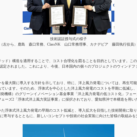
技術認証授与式の様子
（左から、鹿島 森口常務、ClassNK 山口常務理事、カナデビア 藤田執行役員
ッド）構造を適用することで、コスト合理化を図ることを目的としています。この
と認定されました。これにより、今後、日本国内の個々のプロジェクトのウィンドフ
ギーを最大限に導入する方針を示しており、特に、洋上風力発電については、再生可
れています。そのため、浮体式を中心とした洋上風力発電のコストを早期に低減し、
発機構）のグリーンイノベーション基金事業「洋上風力発電の低コスト化」フェーズ
フェーズ2「浮体式洋上風力実証事業」に採択されており、愛知県沖で本構造を用い
いた浮体式洋上風力発電の早期のコスト低減と、導入拡大を目指した技術開発に取り
実施に寄与するとともに、新しいコンセプトや技術の社会実装に向けた皆様の取組み