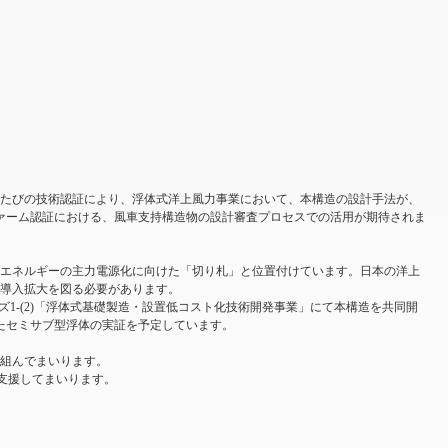
）
たびの技術認証により、浮体式洋上風力事業において、本構造の設計手法が、
ァーム認証における、風車支持構造物の設計審査プロセスでの活用が期待されま
能エネルギーの主力電源化に向けた「切り札」と位置付けています。日本の洋上
導入拡大を図る必要があります。
1-(2)「浮体式基礎製造・設置低コスト化技術開発事業」にて本構造を共同開
たセミサブ型浮体の実証を予定しています。
組んでまいります。
を支援してまいります。