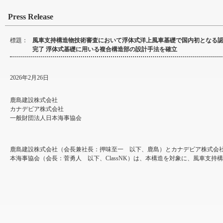
Press Release
標題：
風車支持構造物技術審査において浮体式洋上風車基礎で国内初となる
完了 浮体式基礎に用いる複合構造部の設計手法を確立
2026年2月26日
鹿島建設株式会社
カナデビア株式会社
一般財団法人日本海事協会
鹿島建設株式会社（会長兼社長：押味至一 以下、鹿島）とカナデビア株式会
本海事協会（会長：菅勇人 以下、ClassNK）は、本構造を対象に、風車支