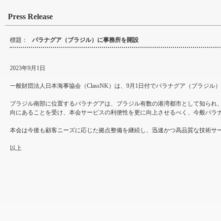
Press Release
標題：
パラナグア（ブラジル）に事務所を開設
2023年9月1日
一般財団法人日本海事協会（ClassNK）は、9月1日付でパラナグア（ブラジ
ブラジル南部に位置するパラナグアは、ブラジル有数の港湾都市として知られ
向にあることを受け、本会サービスの利便性を更に向上させるべく、今般パラ
本会は今後も顧客ニーズに応じた拠点整備を継続し、迅速かつ高品質な技術サ
以上